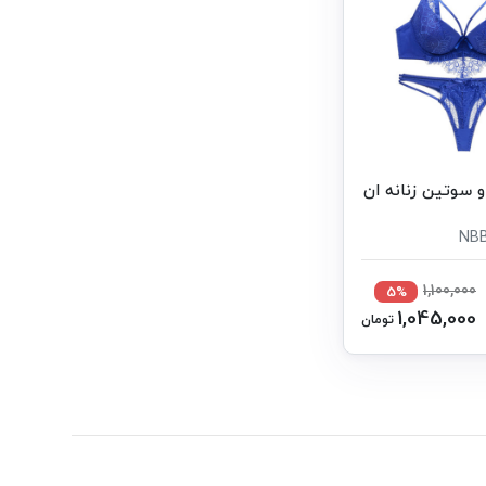
سوتین زنانه ان
1,100,000
5%
1,045,000
تومان