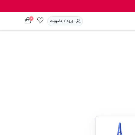
0
ورود / عضویت